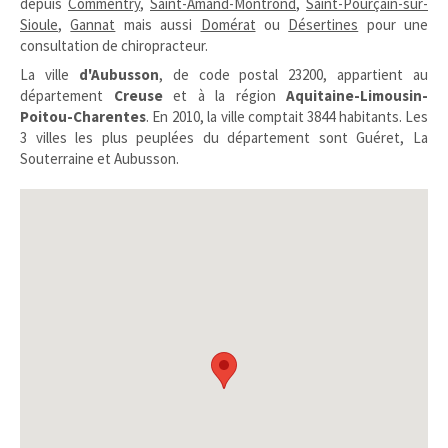
depuis
Commentry
,
Saint-Amand-Montrond
,
Saint-Pourçain-sur-
Sioule
,
Gannat
mais aussi
Domérat
ou
Désertines
pour une
consultation de chiropracteur.
La ville
d'Aubusson
, de code postal 23200, appartient au
département
Creuse
et à la région
Aquitaine-Limousin-
Poitou-Charentes
. En 2010, la ville comptait 3844 habitants. Les
3 villes les plus peuplées du département sont Guéret, La
Souterraine et Aubusson.